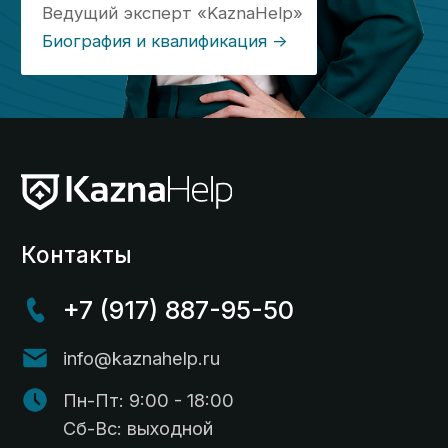
Услуги
Бесплатный анализ контракта
Открытие счёта в казначействе
Расходование средств
Раздельный учет
Формирование РКМ
Установка ПО
Получение ЭЦП
Подготовка отчетов по субсидиям и грантам
Подготовка к проверкам
Консультации по открытию и ведению
казначейского счета
Казначейское сопровождение субсидий
Информация