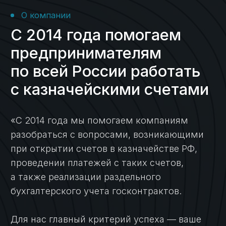
Открытие лицевого
счета, установка ПО,
получение аванса
Кейс №6
Консультация,
открытие ЛС,
формирование
платежей
Блог
Все о казначейском
счете — в наших статьях