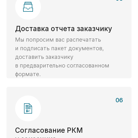
экспертиза с 2014 г.
Опираясь на опыт работы в госструктурах
и коммерческом секторе, мы видим задачи
со всех сторон и предлагаем самые
эффективные решения.
Все виды
контрактов
Работаем с контрактами в любой отрасли,
в любой валюте, с любыми видами
расчётов, гарантиями и субсидиями.
Личный эксперт
онлайн
Ваш личный эксперт будет сопровождать
вас на протяжении всего процесса.
Ваши данные