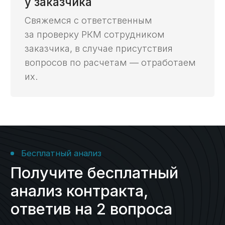
под защитой
Полная конфиденциальность при работе
со всеми заказчиками, начинаем работу
с подписания NDA.
Сроки
На
80%
сэкономим ваше
время при работе
с казначейским счетом
Прокрутите для
просмотра таблицы
С нашим
Услуга
Самостоятельно
сопровождением
Открытие
3 дня
2 недели
счета ->