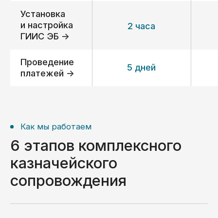
Игорь Самаренкин
Главный эксперт «KaznaHelp»
Биография и квалификация ->
Отзывы
Отзывы наших
клиентов