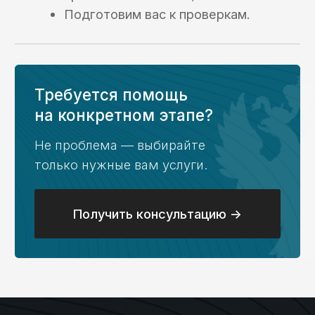
и раздельный учет
Кейс №3
Платежи
с казначейского
счета в рамках
казначейского
обеспечения
обязательств (КОО)
Кейс №4
Возврат потраченных
на гос контракт
средств
Кейс №5