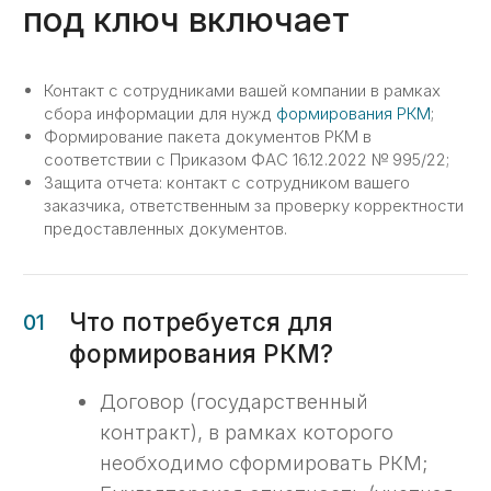
Информация по командировочным
расходам (при наличии);
Табель учета рабочего времени/
штатное расписание.
Контакт с сотрудниками вашей компании в рамках
сбора информации для нужд
формирования РКМ
;
Формирование пакета документов РКМ в
Результат оказания услуги
02
соответствии с Приказом ФАС 16.12.2022 № 995/22;
Сформированный пакет РКМ по
Защита отчета: контакт с сотрудником вашего
госконтракту;
заказчика, ответственным за проверку корректности
Защита комплекта РКМ перед
предоставленных документов.
заказчиком/госорганом;
Выполнение требований
законодательства в части
обоснования цены контракта.
Этапы
Этапы формирования
комплекта РКМ