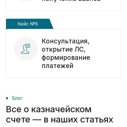
Получить консультацию ->
Перезвоним в течение 20 минут
Казначейское сопровождение
по всей России
Ольга Осипова
Ведущий эксперт «KaznaHelp»
Биография и квалификация ->