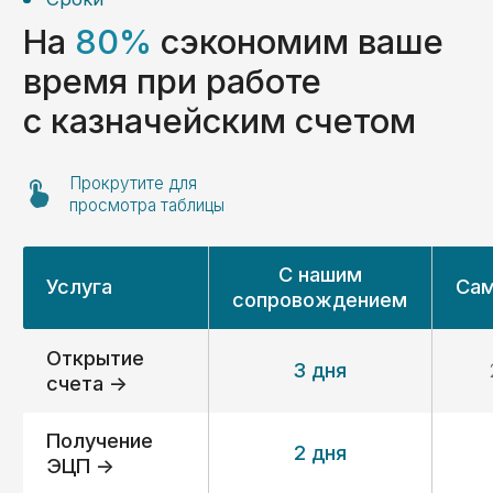
«С 2014 года мы помогаем компаниям
разобраться с вопросами, возникающими
при открытии счетов в казначействе РФ,
проведении платежей с таких счетов,
а также реализации раздельного
бухгалтерского учета госконтрактов.
Для нас главный критерий успеха — ваше
доверие. Наша команда фокусируется
на ваших задачах и берет на себя даже
самые сложные процессы.»
Нужна профессиональная
поддержка в казначействе?
Добро пожаловать в KaznaHelp!
Подробнее о компании KaznaHelp ->