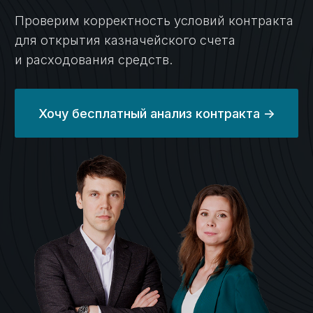
Получение
2 дня
10 дней
ЭЦП ->
Установка
и настройка
2 часа
2 дня
ГИИС ЭБ ->
Проведение
5 дней
10 дней
платежей ->
Как мы работаем
6 этапов комплексного
казначейского
сопровождения
Бесплатный анализ контракта
01
Проверим контракт на возможность
открытия счета и вывода средств.