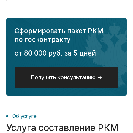
Что потребуется для
01
формирования РКМ?
Договор (государственный
контракт), в рамках которого
необходимо сформировать РКМ;
Бухгалтерская отчетность (учетная
политика, ОСВ статистическая
информация);
Информация о планируемой
себестоимости оказания услуги
(счета, коммерческие предложения
от ваших поставщиков и
подрядчиков);
Конструкторская документация
(при наличии);