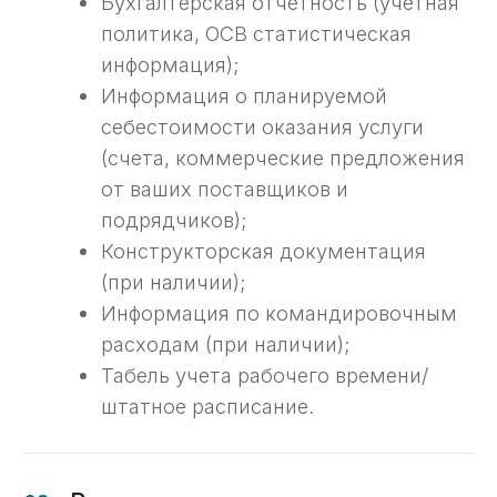
01
Индивидуальный Эксперт
Ваш личный эксперт будет
сопровождать вас на протяжении
всего процесса.
02
Анализ предмета
государственного контракта
В ходе предварительной беседы нам
понадобится понять как формируется
себестоимость по контракту.