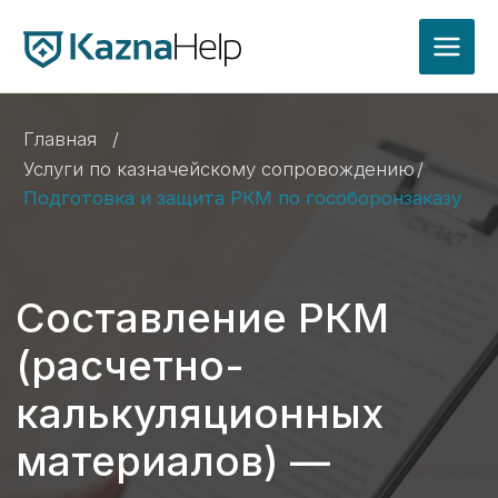
Главная
/
Услуги по казначейскому сопровождению
/
Подготовка и защита РКМ по гособоронзаказу
Составление РКМ
(расчетно-
калькуляционных
материалов) —
услуги под ключ
в Омске
Гарантируем подготовку и защиту РКМ,
решим все вопросы с заказчиками. Поможем
пройти проверку госорганов и обосновать