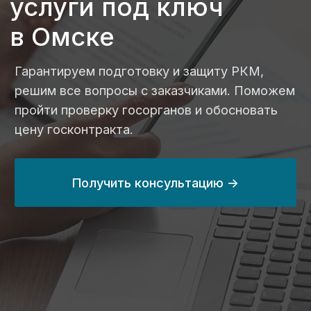
цену госконтракта.
Получить консультацию ->
24 млрд ₽
с 2014 года
выведенных
занимаемся
средств
казначейским
по контрактам
сопровождением
в 2024 году
на 80%
100%
сэкономим вам
прозрачные цены