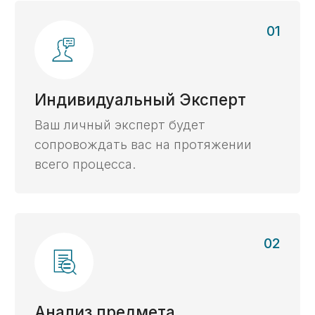
05
Доставка отчета заказчику
Мы попросим вас распечатать
и подписать пакет документов,
доставить заказчику
в предварительно согласованном
формате.
06
Согласование РКМ
у заказчика
Свяжемся с ответственным
за проверку РКМ сотрудником