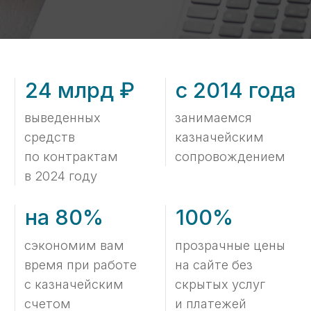
время при работе
на сайте без
с казначейским
скрытых услуг
счетом
и платежей
Сформировать пакет РКМ
по госконтракту
от 80 000 руб. за 5 дней
Получить консультацию ->
Об услуге
Услуга составление РКМ
под ключ включает