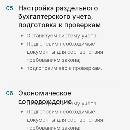
Кейсы
Кейсы по услугам
казначейского
сопровождения:
Кейс №1
Открытие
казначейского счета
и осуществление
платежей для
торгово-закупочной
компании
Кейс №2
Сопровождение
платежного
процесса